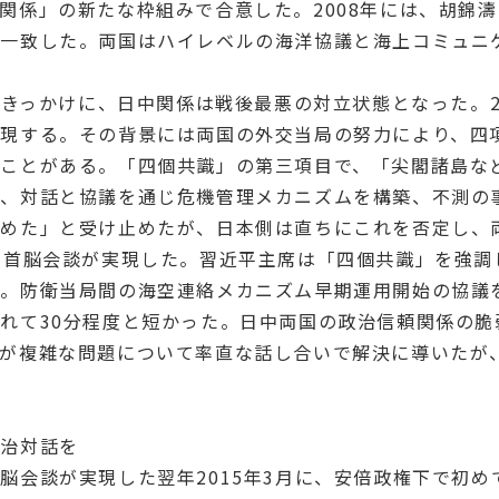
関係」の新たな枠組みで合意した。2008年には、胡錦
で一致した。両国はハイレベルの海洋協議と海上コミュニ
をきっかけに、日中関係は戦後最悪の対立状態となった。2
実現する。その背景には両国の外交当局の努力により、四
たことがある。「四個共識」の第三項目で、「尖閣諸島な
し、対話と協議を通じ危機管理メカニズムを構築、不測の
認めた」と受け止めたが、日本側は直ちにこれを否定し、
中首脳会談が実現した。習近平主席は「四個共識」を強調
益。防衛当局間の海空連絡メカニズム早期運用開始の協議
れて30分程度と短かった。日中両国の政治信頼関係の脆
士が複雑な問題について率直な話し合いで解決に導いたが
政治対話を
会談が実現した翌年2015年3月に、安倍政権下で初め