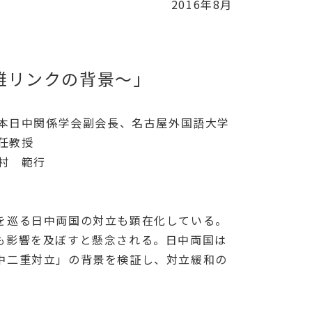
2016年8月
雑リンクの背景～」
本日中関係学会副会長、名古屋外国語大学
任教授
村 範行
を巡る日中両国の対立も顕在化している。
も影響を及ぼすと懸念される。日中両国は
中二重対立」の背景を検証し、対立緩和の