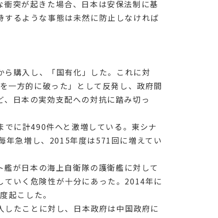
な衝突が起きた場合、日本は安保法制に基
峙するような事態は未然に防止しなければ
から購入し、「国有化」した。これに対
束を一方的に破った」として反発し、政府間
ど、日本の実効支配への対抗に踏み切っ
月までに計490件へと激増している。東シナ
年急増し、2015年度は571回に増えてい
ート艦が日本の海上自衛隊の護衛艦に対して
ていく危険性が十分にあった。2014年に
二度起こした。
進入したことに対し、日本政府は中国政府に