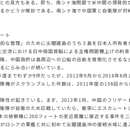
るとの見方もある。即ち、南シナ海問題で米中間の偶発的
せるかどうか微妙である。南シナ海で中国軍と自衛隊が対
レート
定的な管理」のために尖閣諸島のうち３島を日本人所有者
常化交渉における日中両国首脳による主権問題棚上げの約
以降、中国政府は島周辺への公船の巡航を常態化させるな
よるにらみ合いが続いている。
度までわずか9件だったが、2012年9月から2016年6
機がスクランブルした件数は、2011年度の156回から毎
険性が起きている。まず、2013年1月、中国のフリゲ
衛隊が自衛のため応戦していたら、衝突にエスカレートし
日本の偵察機に200フィートの至近距離に接近する事件を
軍艦がロシアの軍艦と共に初めて尖閣諸島沖の接続水域に