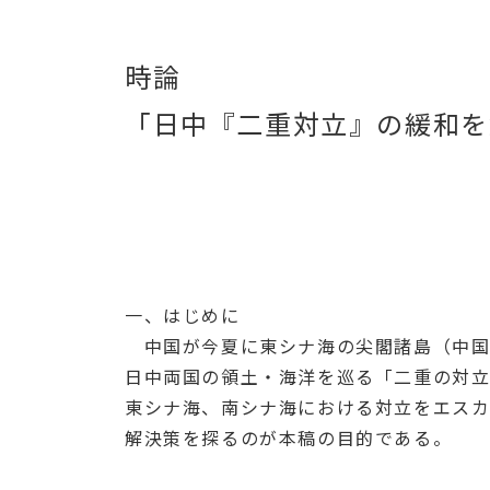
時論
「日中『二重対立』の緩和を
一、はじめに
中国が今夏に東シナ海の尖閣諸島（中国
日中両国の領土・海洋を巡る「二重の対
東シナ海、南シナ海における対立をエス
解決策を探るのが本稿の目的である。