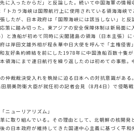
が先に入ったからだ」と反論した。続いて中国海軍の情報
は「トカラ海峡は国際航行上に使用されている領海海峡で
主張したが、日本政府は「国際海峡には該当しない」と反
対応策に踏み切った。東アジアの安全保障体制は新局面に
局）と漁船が初めて同時に尖閣諸島の領海（日本主張）
政府は岸田文雄外相が程永華中日大使を呼んで「主権侵害
和友好条約締結を前にした1978年に中国漁船百数十隻
日本領海にまで連日航行を繰り返したのは初めての事態。
題の仲裁裁決受入れを執拗に迫る日本への対抗意識がある
稲田朋美防衛大臣が就任初の記者会見（8月4日）で侵略
化「ニューリアリズム」
革に取り組んでいる。その理由として、北朝鮮の核開発
戦後の日本政府が維持してきた国連中心主義に基づく平和