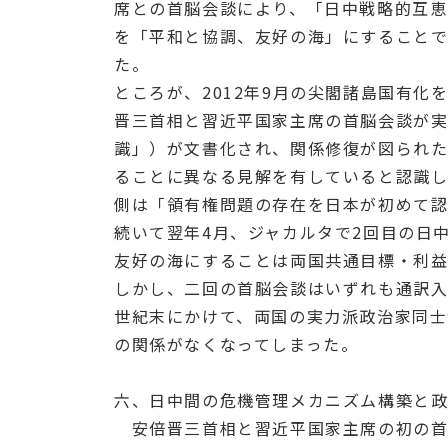
席との首脳会談により、「日中戦略的互恵
を「平和と協調、友好の海」にすること
た。
ところが、2012年9月の尖閣諸島国有化
晋三首相と習近平国家主席の首脳会談が
識」）が文書化され、関係修復が図られ
ることに異なる見解を有していると認識
側は「領有権問題の存在を日本が初めて
続いて翌年4月、ジャカルタで2回目の日
友好の海にすることは両国共通目標・利
しかし、二回の首脳会談はいずれも通訳入
世紀末にかけて、両国の実力派政治家同
の関係がなくなってしまった。
六、日中間の危機管理メカニズム構築と
安倍晋三首相と習近平国家主席の初の首脳