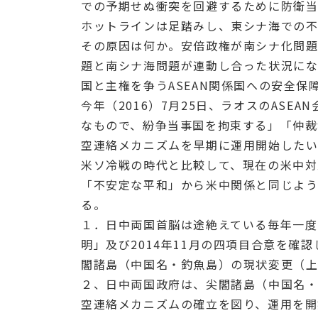
での予期せぬ衝突を回避するために防衛
ホットラインは足踏みし、東シナ海での
その原因は何か。安倍政権が南シナ化問
題と南シナ海問題が連動し合った状況にな
国と主権を争うASEAN関係国への安全
今年（2016）7月25日、ラオスのAS
なもので、紛争当事国を拘束する」「仲
空連絡メカニズムを早期に運用開始した
米ソ冷戦の時代と比較して、現在の米中対
「不安定な平和」から米中関係と同じよう
る。
１．日中両国首脳は途絶えている毎年一度
明」及び2014年11月の四項目合意を
閣諸島（中国名・釣魚島）の現状変更（
２、日中両国政府は、尖閣諸島（中国名
空連絡メカニズムの確立を図り、運用を