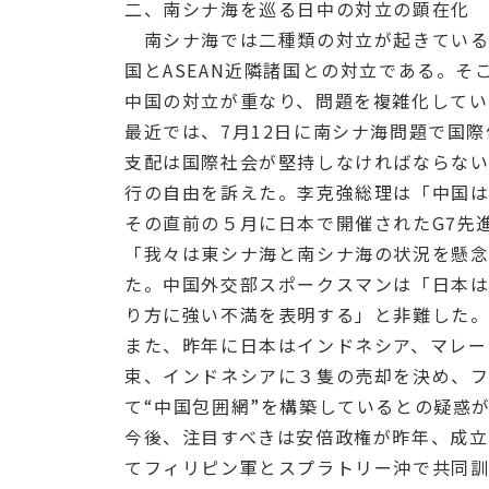
二、南シナ海を巡る日中の対立の顕在化
南シナ海では二種類の対立が起きている
国とASEAN近隣諸国との対立である。
中国の対立が重なり、問題を複雑化してい
最近では、7月12日に南シナ海問題で国際
支配は国際社会が堅持しなければならな
行の自由を訴えた。李克強総理は「中国
その直前の５月に日本で開催されたG7先
「我々は東シナ海と南シナ海の状況を懸
た。中国外交部スポークスマンは「日本は
り方に強い不満を表明する」と非難した
また、昨年に日本はインドネシア、マレー
束、インドネシアに３隻の売却を決め、
て“中国包囲網”を構築しているとの疑惑
今後、注目すべきは安倍政権が昨年、成立
てフィリピン軍とスプラトリー沖で共同