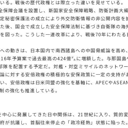
ている。戦後の歴代政権とは際立った違いを見せている。
家安全保障会議を設置し、新国家安全保障戦略、防衛計画大
定秘密保護法の成立により外交防衛情報の非公開内容を
した後、国会で成立した安全保障法制に基づき自衛隊の海
を図った。こうした一連改革により、戦後70年にわたる
配への動きは、日本国内で南西諸島への中国脅威論を高め
016年予算案で過去最高の424億㌦に増額した。与那国
部隊を配置する予定だ。対艦・対空ミサイルのネットワー
威論に対する安倍政権の積極的な安保政策に一定の支持が
い、安倍政権は日米同盟の強化を基軸に、APECやASE
制の強化も推進している。
中心に発展してきた日中関係は、21世紀に入り、質的変化
府が抗議し、首脳往来停止の「政冷経熱」状態に陥った。