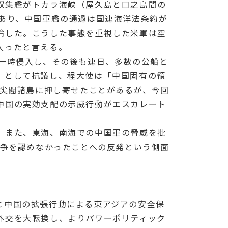
収集艦がトカラ海峡（屋久島と口之島間の
あり、中国軍艦の通過は国連海洋法条約が
論した。こうした事態を重視した米軍は空
入ったと言える。
に一時侵入し、その後も連日、多数の公船と
」として抗議し、程大使は「中国固有の領
が尖閣諸島に押し寄せたことがあるが、今回
中国の実効支配の示威行動がエスカレート
。また、東海、南海での中国軍の脅威を批
戦争を認めなかったことへの反発という側面
と中国の拡張行動による東アジアの安全保
外交を大転換し、よりパワーポリティック