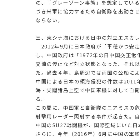
の、「グレーゾーン事態」を想定してい
づき米軍に協力するため自衛隊を出動さ
ならない。
三、東シナ海における日中の対立エスカ
2012年9月に日本政府が「平穏かつ安
し、中国政府は「1972年の日中国交正
交流の停止など対立状態となった。それ
た。過去４年、島周辺では両国の公船に
中国による日本の領海侵犯の件数は2011年
海・尖閣諸島上空で中国軍機に対して自衛隊
る。
この間に、中国軍と自衛隊のニアミスの危
射撃用レーダー照射する事件が起きた。自
中国のSU27戦闘機が、国際空域にいた
さらに、今年（2016年）6月に中国の