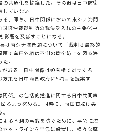
段の共通化を協議した。その後は日中防衛
展していない。
ある。即ち、日中関係において東シナ海問
①国際仲裁裁判所の裁決受入れの主張②中
へも影響を及ぼすことになる。
交部長は南シナ海問題について「裁判は最終的
問題で岸田外相は不測の衝突防止を図る海
った。
方がある。日中関係は領有権で対立する
の方策を日中両国政府に5項目を提案す
互恵関係』の包括的推進に関する日中共同声
を図るよう努める。同時に、両国首脳は尖
る。
による不測の事態を防ぐために、早急に海
のホットラインを早急に設置し、様々な摩