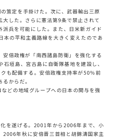
綱の策定を手掛けた。次に、武器輸出三原
拡大した。さらに憲法第9条で禁止されて
外派兵を可能にした。また、日米新ガイド
日本の平和主義路線を大きく変えたのであ
、安倍政権が「南西諸島防衛」を強化する
島や石垣島、宮古島に自衛隊基地を建設し、
クも配備する。安倍政権支持率が50％前
あるからだ。
ANなどの地域グループへの日本の関与を強
を遂げる。2001年から2006年まで、小
2006年秋に安倍晋三首相と胡錦濤国家主