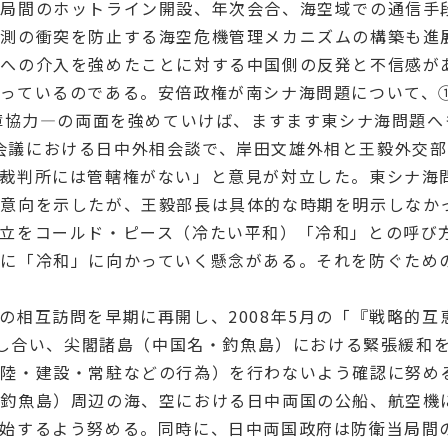
当局間のホットライン開設、年次会合、海空域での通信手
不測の衝突を防止する海空危機管理メカニズムの構築も進
題への介入を強めたことに対する中国側の反発と不信感が
っているのである。安倍政権が南シナ海問題について、
保障協力―の両面を強めていけば、ますます東シナ海問題
EAN会議における日中外相会談で、岸田文雄外相と王毅外
裁裁判所には管轄権がない」と意見が対立した。東シナ海
い意向を示したが、王毅部長は具体的な時期を明示しなか
立をコールド・ピース（冷たい平和）「冷和」との呼び
に「冷和」に向かっていく懸念がある。それを防ぐため
の相互訪問を早期に再開し、2008年5月の「『戦略的
確認し合い、尖閣諸島（中国名・釣魚島）における緊張緩和
上陸・建設・常駐などの行為）を行わないよう確認に努め
・釣魚島）周辺の海、空における日中両国の公船、航空機
開始するよう努める。同時に、日中両国政府は防衛当局間