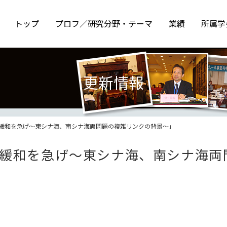
トップ
プロフ／研究分野・テーマ
業績
所属学
更新情報
緩和を急げ～東シナ海、南シナ海両問題の複雑リンクの背景～」
緩和を急げ～東シナ海、南シナ海両