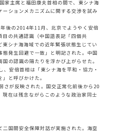
濤国家主席と福田康夫首相の間で、東シナ海
ケーションメカニズムに関する交渉を試み
年後の2014年11月、北京でようやく安倍
項目の共通認識（中国語表記「四個共
ど東シナ海海域での近年緊張状態生じてい
事態発生回避で一致」と明記された。中国
両国の認識の隔たりを浮かび上がらせた。
し、安倍首相は「東シナ海を平和・協力・
を」と呼びかけた。
弱さが反映された。国交正常化前後から20
、現在は残念ながらこのような政治家同士
て二国間安全保障対話が実施された。海空