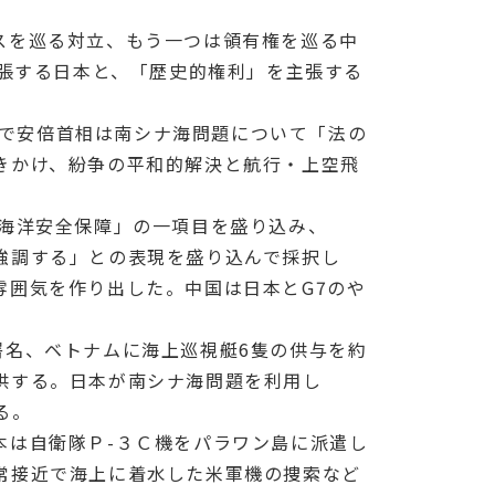
スを巡る対立、もう一つは領有権を巡る中
主張する日本と、「歴史的権利」を主張する
議で安倍首相は南シナ海問題について「法の
きかけ、紛争の平和的解決と航行・上空飛
「海洋安全保障」の一項目を盛り込み、
強調する」との表現を盛り込んで採択し
雰囲気を作り出した。中国は日本とG7のや
署名、ベトナムに海上巡視艇6隻の供与を約
供する。日本が南シナ海問題を利用し
る。
本は自衛隊Ｐ-３Ｃ機をパラワン島に派遣し
常接近で海上に着水した米軍機の捜索など