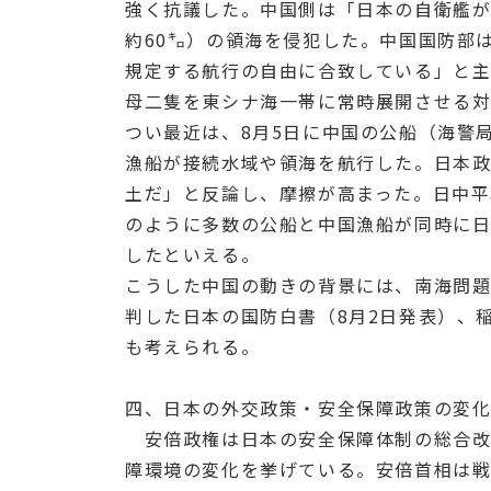
強く抗議した。中国側は「日本の自衛艦
約60㌔）の領海を侵犯した。中国国防部
規定する航行の自由に合致している」と
母二隻を東シナ海一帯に常時展開させる
つい最近は、8月5日に中国の公船（海警
漁船が接続水域や領海を航行した。日本
土だ」と反論し、摩擦が高まった。日中平
のように多数の公船と中国漁船が同時に
したといえる。
こうした中国の動きの背景には、南海問
判した日本の国防白書（8月2日発表）、
も考えられる。
四、日本の外交政策・安全保障政策の変
安倍政権は日本の安全保障体制の総合改
障環境の変化を挙げている。安倍首相は