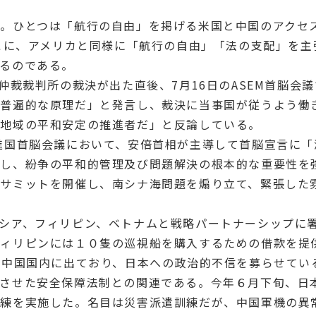
。ひとつは「航行の自由」を掲げる米国と中国のアクセ
そこに、アメリカと同様に「航行の自由」「法の支配」を
るのである。
仲裁裁判所の裁決が出た直後、7月16日のASEM首脳会
い普遍的な原理だ」と発言し、裁決に当事国が従うよう働
は地域の平和安定の推進者だ」と反論している。
進国首脳会議において、安倍首相が主導して首脳宣言に
念し、紛争の平和的管理及び問題解決の根本的な重要性を
サミットを開催し、南シナ海問題を煽り立て、緊張した
。
シア、フィリピン、ベトナムと戦略パートナーシップに
フィリピンには１０隻の巡視船を購入するための借款を提
が中国国内に出ており、日本への政治的不信を募らせてい
させた安全保障法制との関連である。今年６月下旬、日
訓練を実施した。名目は災害派遣訓練だが、中国軍機の異