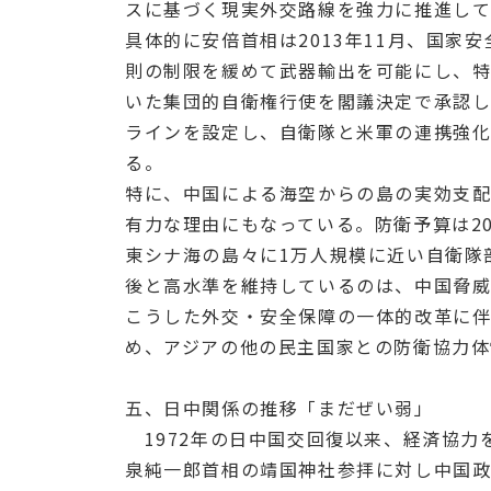
スに基づく現実外交路線を強力に推進し
具体的に安倍首相は2013年11月、国
則の制限を緩めて武器輸出を可能にし、特
いた集団的自衛権行使を閣議決定で承認
ラインを設定し、自衛隊と米軍の連携強化
る。
特に、中国による海空からの島の実効支
有力な理由にもなっている。防衛予算は2
東シナ海の島々に1万人規模に近い自衛隊
後と高水準を維持しているのは、中国脅
こうした外交・安全保障の一体的改革に伴
め、アジアの他の民主国家との防衛協力体
五、日中関係の推移「まだぜい弱」
1972年の日中国交回復以来、経済協力を
泉純一郎首相の靖国神社参拝に対し中国政