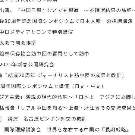
出演、『中国日報』などでも報道 ～参院選結果の論評
後80周年記念国際シンポジウムで日本人唯一の招聘講演
中日メディアサロンで特別講演
大会で開会挨拶
誼林保存協会訪中団の顧問として訪中
2025年新春公開研究会
5] 時論「結成20周年 ジャーナリスト訪中団の成果と教訓」
5周年国際シンポジウムで講演（日文・中文）
ジア主義」演説の現代的意味～「日本よ アジアに立脚
括報告「リアル中国を知る～上海・浙江省での交流成果
05開催] 講演 名古屋ピンポン外交の教訓
0開催] 国際理解講演会 世界を左右する中国の『長期戦略』