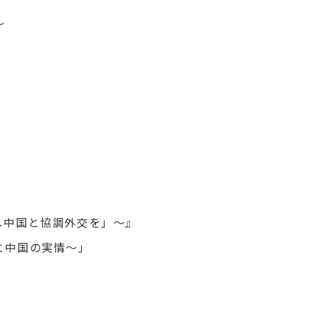
～
し中国と協調外交を」～』
と中国の実情～」