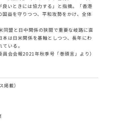
が良いときには協力する」と指摘。「香港
の国益を守りつつ、平和攻勢をかけ、全体
米同盟と日中関係の狭間で重要な岐路に直
日本は日米関係を基軸としつつ、長年にわ
れている。
委員会会報
2021
年秋季号「巻頭言」より）
ース掲載）
察