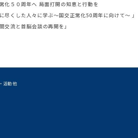
常化５０周年へ 局面打開の知恵と行動を
に尽くした人々に学ぶ～国交正常化50周年に向けて～ 」
間交流と首脳会談の再開を」
・活動 他