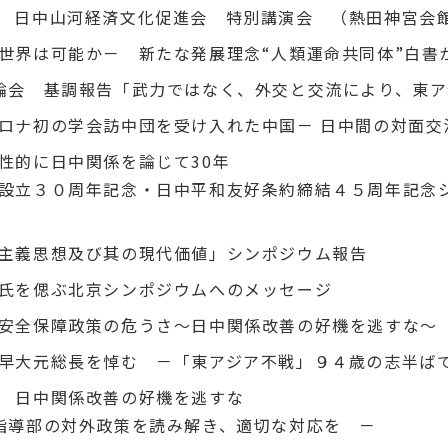
6開催] 日中山河経済文化促進会 特別講演会 （熱田神宮会
世界は可能か－ 新たな発展理念“人類運命共同体”白書か
論会 基調報告「武力ではなく、外交と交流により、東ア
ロナ初の学会訪中団を受け入れた中国－ 日中間の対面交
性的に日中関係を論じて30年
設立３０周年記念・日中平和友好条約締結４５周年記念
和主義思想及び其の現代価値」シンポジウム報告
氏を偲ぶ北京シンポジウムへのメッセージ
安全保障政策の危うさ～日中関係改善の好機を逃すな～
早大元総長を悼む －「東アジア不戦」９４歳の志半ば
 日中関係改善の好機を逃すな
指導部の対外政策を読み解き、適切な対応を －