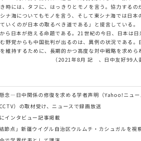
べき時には、タフに、はっきりとモノを言う。協力するの
シナ海についてもモノを言う、そして東シナ海では日本
けていくのが日本の取るべき道である」と提言している。
から日本が抱える命題である。21世紀の今日、日本は日
む野党からも中国批判が出るのは、異例の状況である。
係を維持するために、長期的かつ高度な対中戦略を求めら
（
2021
年
8
月 記 、日中友好
99
人
懸念―日中関係の修復を求める学者声明（Yahoo!ニュ
CCTV）の取材受け、ニュースで録画放送
にインタビュー記事掲載
結節点」新疆ウイグル自治区ウルムチ・カシュガルを視
会で学界代表として講演