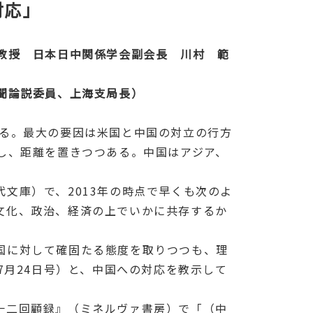
対応」
教授 日本日中関係学会副会長 川村 範
聞論説委員、上海支局長）
る。最大の要因は米国と中国の対立の行方
し、距離を置きつつある。中国はアジア、
代文庫）で、
2013
年の時点で早くも次のよ
文化、政治、経済の上でいかに共存するか
国に対して確固たる態度を取りつつも、理
7
月
24
日号）と、中国への対応を教示して
十二回顧録』（ミネルヴァ書房）で「（中