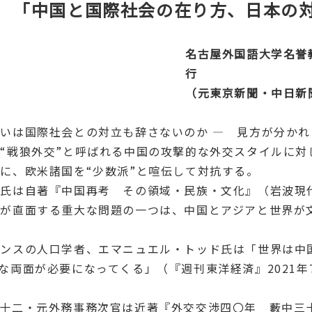
 「中国と国際社会の在り方、日本の
名古屋外国語大学名誉
行
（元東京新聞・中日新
いは国際社会との対立も辞さないのか ― 見方が分かれ
“戦狼外交”と呼ばれる中国の攻撃的な外交スタイルに対
に、欧米諸国を“少数派”と喧伝して対抗する。
氏は自著『中国再考 その領域・民族・文化』（岩波現
国が直面する重大な問題の一つは、中国とアジアと世界が
ンスの人口学者、エマニュエル・トッド氏は「世界は中
な両面が必要になってくる」（『週刊東洋経済』
2021
年
十二・元外務事務次官は近著『外交交渉四〇年 藪中三