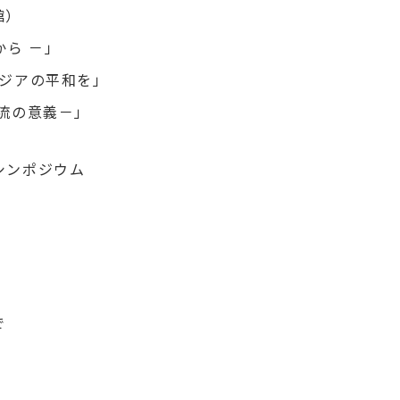
館）
ら －」
ジアの平和を」
流の意義－」
シンポジウム
で